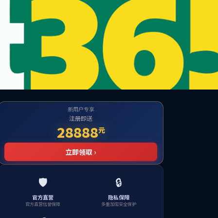
icial Website
搜 索
信息公告
投资者关系