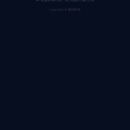
锌火相传·智启新程——2138cn
2025.8.20
谈会
...
强化设施管护 筑牢安全防线
2025.8.5
...