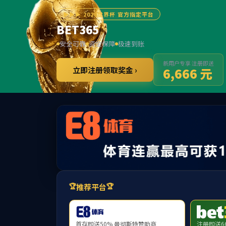
中国·2138cn太阳(
股票代码 ： 0021
网站首页
关于我们
联系我们