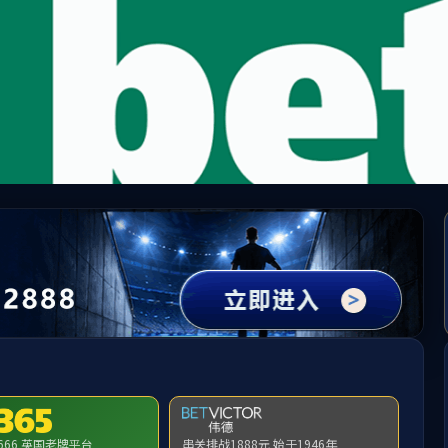
SunCity·VIP认证集团)官方网站-Off
14
新闻中心
业务产品
党的建设